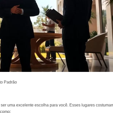
to Padrão
 ser uma excelente escolha para você. Esses lugares costumam
 como: