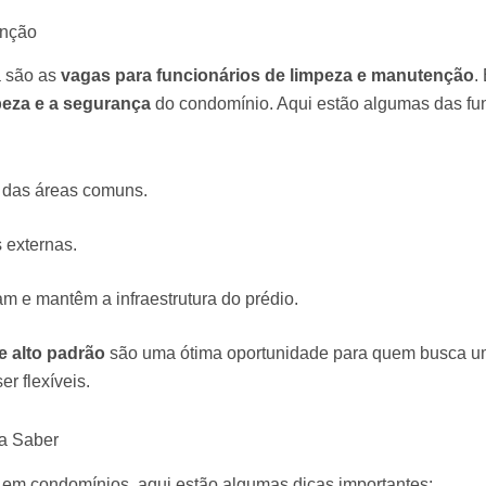
enção
a são as
vagas para funcionários de limpeza e manutenção
.
peza e a segurança
do condomínio. Aqui estão algumas das fu
 das áreas comuns.
 externas.
m e mantêm a infraestrutura do prédio.
 alto padrão
são uma ótima oportunidade para quem busca um
r flexíveis.
a Saber
 em condomínios, aqui estão algumas dicas importantes: