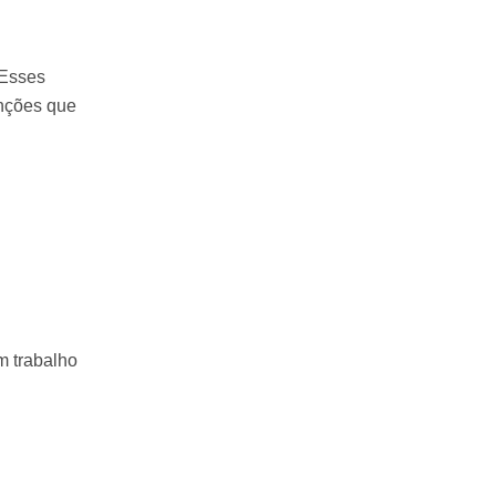
 Esses
nções que
 trabalho