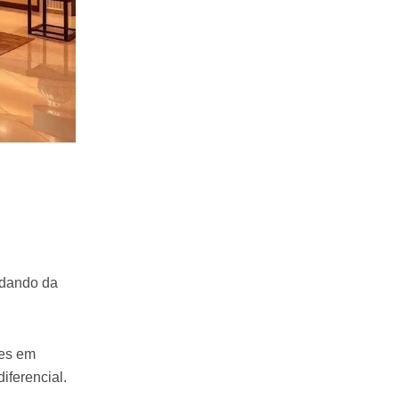
idando da
des em
iferencial.