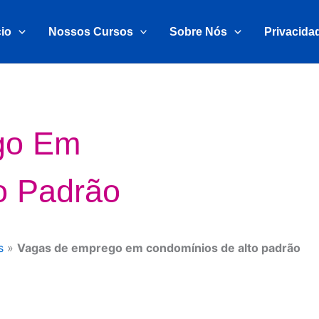
cio
Nossos Cursos
Sobre Nós
Privacida
go Em
o Padrão
s
»
Vagas de emprego em condomínios de alto padrão