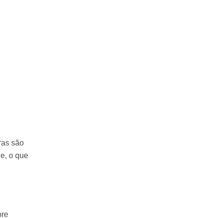
ras são
e, o que
bre