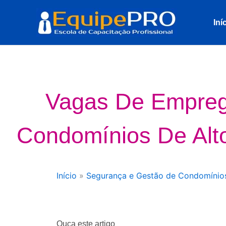
Ir
para
Iní
o
conteúdo
Vagas De Empre
Condomínios De Alt
Início
»
Segurança e Gestão de Condomínio
Ouça este artigo