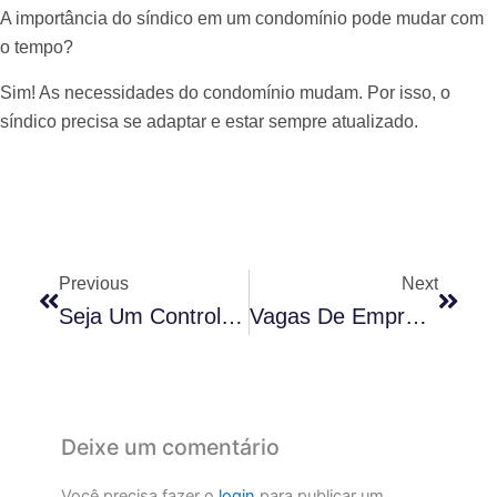
A importância do síndico em um condomínio pode mudar com
o tempo?
Sim! As necessidades do condomínio mudam. Por isso, o
síndico precisa se adaptar e estar sempre atualizado.
Anterior
Próx
Previous
Next
Seja Um Controlador De Acesso: Curso Completo Para Profissionais De Segurança
Vagas De Emprego Em Condomínios De Alto Padrão
Deixe um comentário
Você precisa fazer o
login
para publicar um