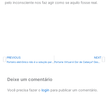
pelo inconsciente nos faz agir como se aquilo fosse real.
PREVIOUS
NEXT
Anterior
P
Porteiro eletrônico não é a solução para os condomínios
Portaria Virtual é Dor de Cabeça? Descubra!
Deixe um comentário
Você precisa fazer o
login
para publicar um comentário.