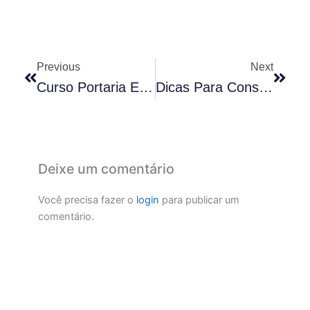
Anterior
Próx
Previous
Next
Curso Portaria E Recepção: Tire As Suas Dúvidas
Dicas Para Conseguir Um Emprego Mais Rápido
Deixe um comentário
Você precisa fazer o
login
para publicar um
comentário.